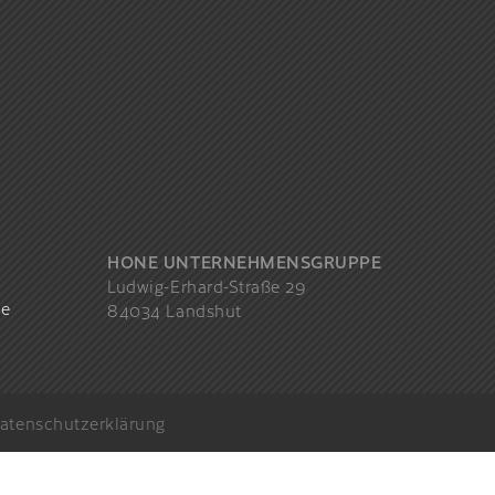
HONE UNTERNEHMENSGRUPPE
Ludwig-Erhard-Straße 29
de
84034 Landshut
atenschutzerklärung