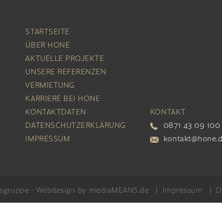
STARTSEITE
ÜBER
HONE
AKTUELLE
PROJEKTE
UNSERE
REFERENZEN
VERMIETUNG
KARRIERE BEI
HONE
KONTAKT
DATEN
KONTAKT
DATENSCHUTZ­ERKLÄRUNG
0871 43 09 100
IMPRESSUM
kontakt@hone.
gruppe - Webdesign by
mediaMEANS.de
|
Impressum
|
D