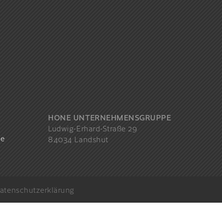
HONE UNTERNEHMENSGRUPPE
Ludwig-Erhard-Straße 29
de
84034 Landshut
atenschutzerklärung